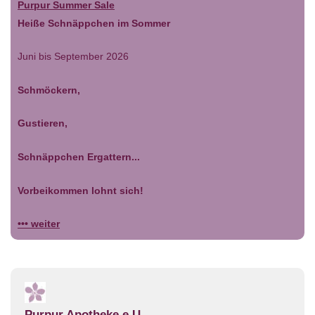
Purpur Summer Sale
Heiße Schnäppchen im Sommer
Juni bis September 2026
Schmöckern,
Gustieren,
Schnäppchen Ergattern...
Vorbeikommen lohnt sich!
••• weiter
Purpur Apotheke e.U.