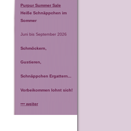
Purpur Summer Sale
Heiße Schnäppchen im
Sommer
Juni bis September 2026
Schmöckern,
Gustieren,
Schnäppchen Ergattern...
Vorbeikommen lohnt sich!
••• weiter