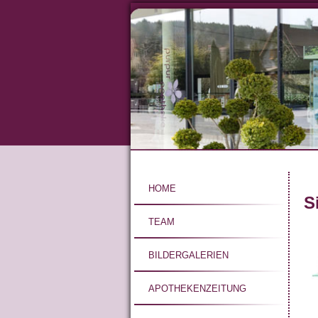
Direkt
zum
Inhalt
Hauptnavigat
HOME
S
TEAM
BILDERGALERIEN
APOTHEKENZEITUNG