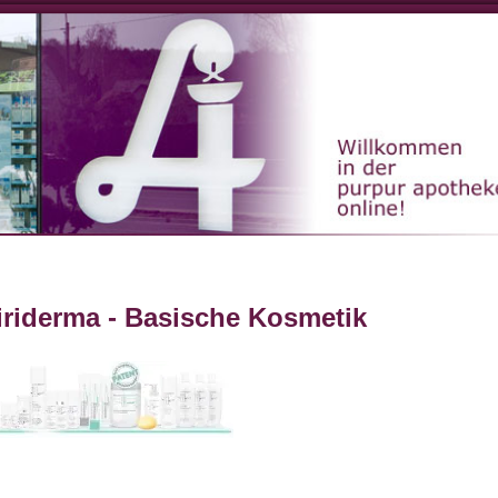
ion
iriderma - Basische Kosmetik