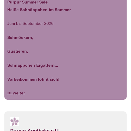
Purpur Summer Sale
Heiße Schnäppchen im Sommer
Juni bis September 2026
Schmöckern,
Gustieren,
Schnäppchen Ergattern...
Vorbeikommen lohnt sich!
••• weiter
Purpur Apotheke e.U.