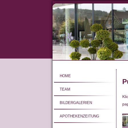
Direkt
zum
Inhalt
Hauptnavigat
HOME
P
TEAM
Kli
BILDERGALERIEN
pap
APOTHEKENZEITUNG