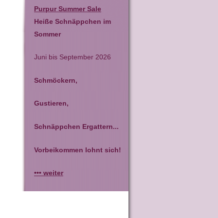
Purpur Summer Sale
Heiße Schnäppchen im
Sommer
Juni bis September 2026
Schmöckern,
Gustieren,
Schnäppchen Ergattern...
Vorbeikommen lohnt sich!
••• weiter