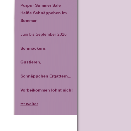
Purpur Summer Sale
Heiße Schnäppchen im
Sommer
Juni bis September 2026
Schmöckern,
Gustieren,
Schnäppchen Ergattern...
Vorbeikommen lohnt sich!
••• weiter