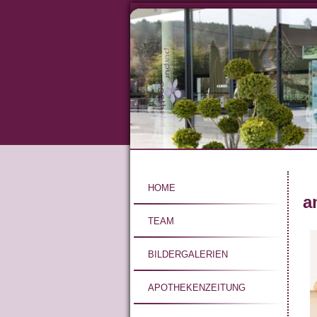
Direkt
zum
Inhalt
Hauptnavigat
HOME
a
TEAM
BILDERGALERIEN
APOTHEKENZEITUNG