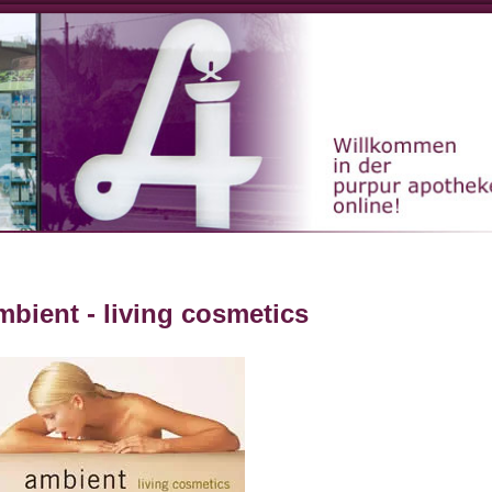
ion
mbient - living cosmetics