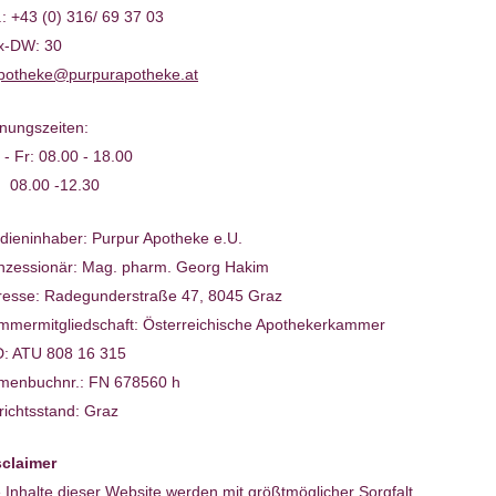
l.: +43 (0) 316/ 69 37 03
x-DW: 30
potheke@purpurapotheke.at
nungszeiten:
- Fr: 08.00 - 18.00
: 08.00 -12.30
dieninhaber: Purpur Apotheke e.U.
nzessionär: Mag. pharm. Georg Hakim
resse: Radegunderstraße 47, 8045 Graz
mmermitgliedschaft: Österreichische Apothekerkammer
D: ATU 808 16 315
rmenbuchnr.: FN 678560 h
richtsstand: Graz
sclaimer
 Inhalte dieser Website werden mit größtmöglicher Sorgfalt