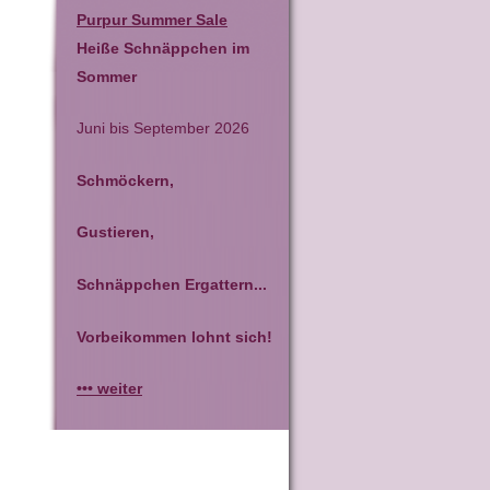
Purpur Summer Sale
Heiße Schnäppchen im
Sommer
Juni bis September 2026
Schmöckern,
Gustieren,
Schnäppchen Ergattern...
Vorbeikommen lohnt sich!
••• weiter