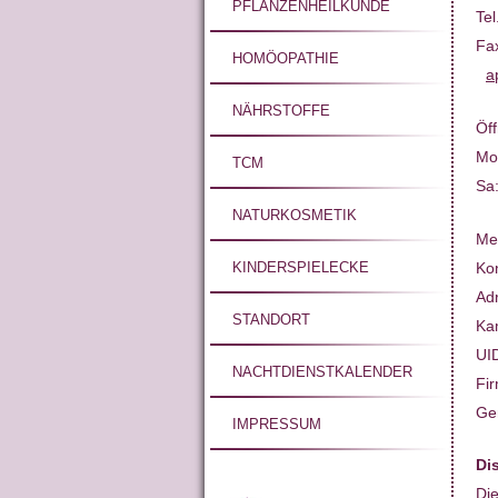
PFLANZENHEILKUNDE
Te
Fa
HOMÖOPATHIE
a
NÄHRSTOFFE
Öff
Mo 
TCM
Sa
NATURKOSMETIK
Me
Ko
KINDERSPIELECKE
Ad
STANDORT
Ka
UI
NACHTDIENSTKALENDER
Fi
Ge
IMPRESSUM
Di
Die