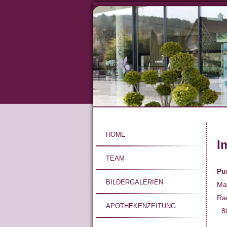
Direkt
zum
Inhalt
Hauptnavigat
HOME
I
TEAM
Pu
BILDERGALERIEN
Ma
Ra
APOTHEKENZEITUNG
80