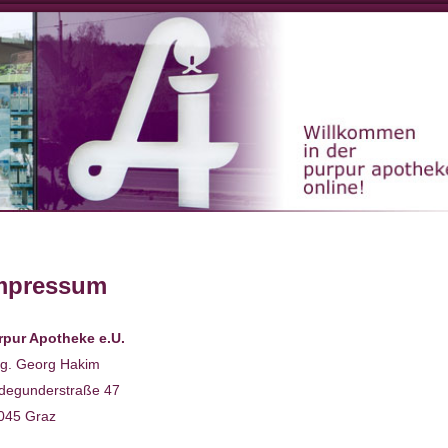
ion
mpressum
rpur Apotheke e.U.
g. Georg Hakim
degunderstraße 47
45 Graz