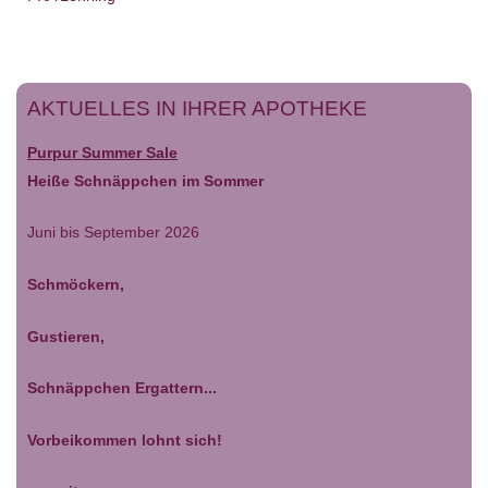
AKTUELLES IN IHRER APOTHEKE
Purpur Summer Sale
Heiße Schnäppchen im Sommer
Juni bis September 2026
Schmöckern,
Gustieren,
Schnäppchen Ergattern...
Vorbeikommen lohnt sich!