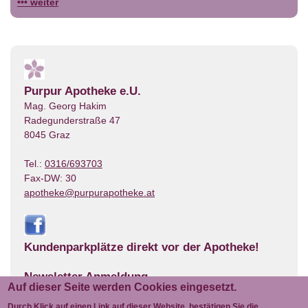
••• weiter
Purpur Apotheke e.U.
Mag. Georg Hakim
Radegunderstraße 47
8045 Graz
Tel.:
0316/693703
Fax-DW: 30
apotheke@purpurapotheke.at
Kundenparkplätze direkt vor der Apotheke!
Newsletter Anmeldung
Auf dieser Seite werden Cookies eingesetzt.
Newsletter Abmeldung
Durch Klick auf einen Link auf dieser Website, bestätigen Sie die