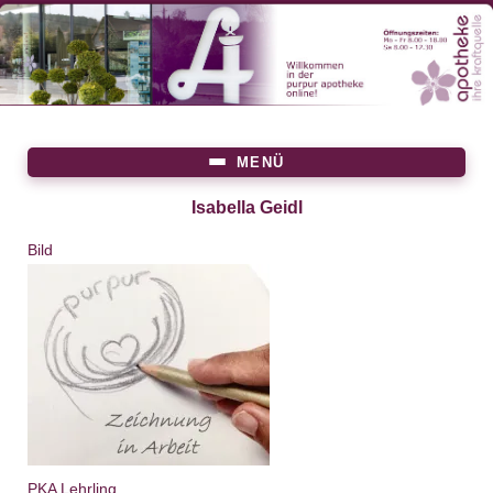
Direkt
zum
Inhalt
MENÜ
Main
menu
Isabella Geidl
Bild
PKA Lehrling