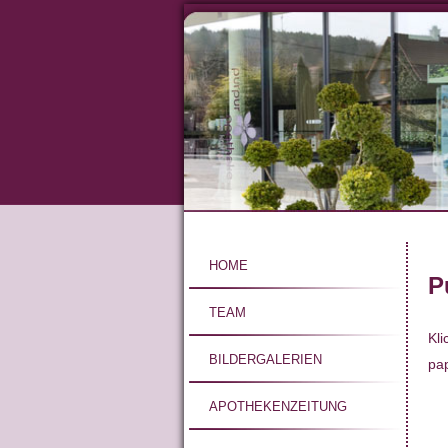
Direkt
zum
Inhalt
Hauptnavigat
HOME
P
TEAM
Kli
BILDERGALERIEN
pap
APOTHEKENZEITUNG