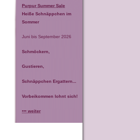
Purpur Summer Sale
Heiße Schnäppchen im
Sommer
Juni bis September 2026
Schmöckern,
Gustieren,
Schnäppchen Ergattern...
Vorbeikommen lohnt sich!
••• weiter